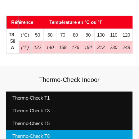
Référence
Température en °C ou
°F
T8 -
(°C)
50
60
70
80
90
100
110
120
50
(°F)
122
140
158
176
194
212
230
248
A
Thermo-Check Indoor
Thermo-Check T1
Thermo-Check T3
Thermo-Check T5
Thermo-Check T8